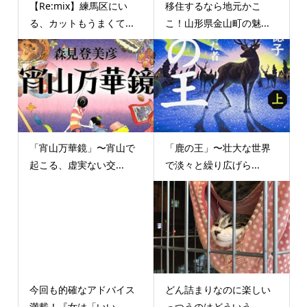
【Re:mix】練馬区にい
移住するなら地元かこ
る、カットもうまくて...
こ！山形県金山町の魅...
「宵山万華鏡」〜宵山で
「鹿の王」〜壮大な世界
起こる、虚実ない交...
で淡々と繰り広げら...
今回も的確なアドバイス
どん詰まりなのに楽しい
満載！『女は「いい...
っつうのはどういう...