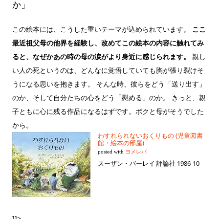
か」
この絵本には、こうした重いテーマが込められています。
ここ
最近祖父母の他界を経験し、改めてこの絵本の内容に触れてみ
ると、なぜかあの時の母の涙がより身近に感じられます。
親し
い人の死というのは、どんなに覚悟していても胸が張り裂けそ
うになる思いを抱きます。 そんな時、彼らをどう「送り出す」
のか、そして自分たちの心をどう「慰める」のか。 きっと、親
子ともに心に残る作品になるはずです。ボクと母がそうでした
から。
わすれられないおくりもの (児童図書
館・絵本の部屋)
posted with
ヨメレバ
スーザン・バーレイ 評論社 1986-10
]]>