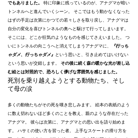
でもありました。
特に印象に残っているのが、アナグマが暗い
トンネルへと進んでいくシーン。 そこではもう動かなくなった
はずの手足は次第にかつての若々しさを取り戻し、アナグマは
自分の変化を喜びトンネルの奥へと駆けて行ってしまいます。
そこには、どこか狂気のようなものを感じてさえいました。 つ
いにトンネルの向こうへと消えてしまうアナグマに、
『行っち
ゃダメ、行っちゃダメ』
という思いと、引き止めてはいけない
という思いが交錯します。
その後に続く森の暖かな光が差し込
む絵とは対照的で、恐ろしく儚げな雰囲気を感じました。
死別を乗り越えようとする動物たち、そし
て母の涙
多くの動物たちがその死を嘆き悲しみます。 絵本の表紙のよう
に数え切れないほど多くのことを教え、親のような存在だった
アナグマ。 彼らは次第に、アナグマとの思い出を語り始めま
す。 ハサミの使い方を習った者。 上手なスケートの滑り方を